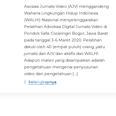
Asosiasi Jurnalis Video (AJV) menggandeng
Wahana Lingkungan Hidup Indonesia
(WALHI) Nasional menyelenggarakan
Kontak info
Pelatihan Advokasi Digital Jurnalis Video di
sasi jurnalis berbasis
Pondok Safa, Ciwaringin Bogor, Jawa Barat
alis Indonesia.
pada tanggal 3-6 Maret 2020. Pelatihan
Jl.Raya Pasar Minggu No. 18
diikuti oleh 40 (empat puluh) orang, yaitu
RT 001/RW 04, KelurahanPa
jurnalis dari AJV dan aktifis dari WALHI.
Selatan- 12520
Adapun materi yang disampaikan adalah
+62 812-1250-8300
pengetahuan mengenai penyusunan
Open Hours:
video dan pengetahuan […]
Mon – Sat: 8 am – 5 pm,
Selengkapnya
Sunday: CLOSED
2021
© All rights reserved by
Aliansi Jurnalis Video (AJV)